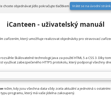
Vrátit se na úvodní strán
iže chcete objednávat jídlo pokračujte tlačítkem
iCanteen - uživatelský manuál
ím zařízením, který umožňuje realizovat objednávky pro stravovací zařízen
sáhle škálovatelné technologii Java za použití HTML 5 a CSS 3. Díky tomu
st využívat zabezpečeného HTTPS protokolu, který podporují všechny dne
ne
režim, kdy jsou všechna data vždy zcela aktuální a jednotná s ostatními
a typu programu, který má vaše jídelna zakoupený.