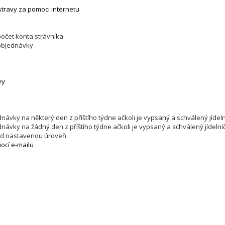
travy za pomoci internetu
počet konta strávníka
 objednávky
vy
ávky na některý den z příštího týdne ačkoli je vypsaný a schválený jídel
návky na žádný den z příštího týdne ačkoli je vypsaný a schválený jídelní
pod nastavenou úroveň
cí e-mailu