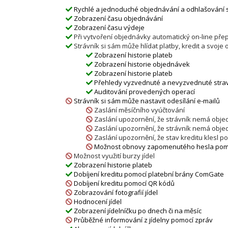
Rychlé a jednoduché objednávání a odhlašování s
Zobrazení času objednávání
Zobrazení času výdeje
Při vytvoření objednávky automatický on-line pře
Strávník si sám může hlídat platby, kredit a svoje
Zobrazení historie plateb
Zobrazení historie objednávek
Zobrazení historie plateb
Přehledy vyzvednuté a nevyzvednuté stra
Auditování provedených operací
Strávník si sám může nastavit odesílání e-mailů
Zaslání měsíčního vyúčtování
Zaslání upozornění, že strávník nemá objedn
Zaslání upozornění, že strávník nemá objed
Zaslání upozornění, že stav kreditu klesl 
Možnost obnovy zapomenutého hesla pomo
Možnost využití burzy jídel
Zobrazení historie plateb
Dobíjení kreditu pomocí platební brány ComGate
Dobíjení kreditu pomocí QR kódů
Zobrazování fotografií jídel
Hodnocení jídel
Zobrazení jídelníčku po dnech či na měsíc
Průběžné informování z jídelny pomocí zpráv